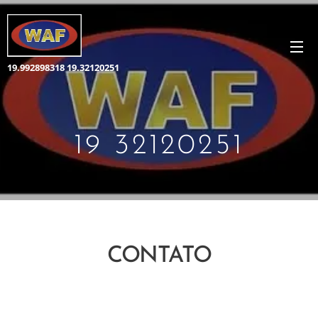
19.992898318 19.32120251
19 32120251
CONTATO